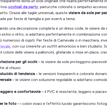
 trasparente dona un look originale che risalta perfettamente i
stosi
occhiali da party
, parrucche colorate o simpatici accesso
scatto. Grazie alle taglie universali, queste
visiere da sole per pa
rle per feste di famiglia e per eventi a tema.
cando una decorazione completa e un dress code, le visiere da so
i estivi o rétro, si adattano perfettamente in combinazione co
ù numeroso di ospiti. Per feste di Carnevale o in maschera, inve
nevale
, con cui creerete un outfit armonioso e ben studiato.
il colore delle visiere a palloncini, ghirlande o mise en place, 
otezione per gli occhi
– le visiere da sole proteggono piacevolme
che al chiuso.
slucido di tendenza
– le versioni trasparenti e colorate dona
versale
– le visiere con soluzione regolabile si adattano comoda
 leggero e confortevole
– il PVC è resistente, leggero e piacev
er le foto
– i colori vivaci e l’effetto lucido garantiscono fotogr