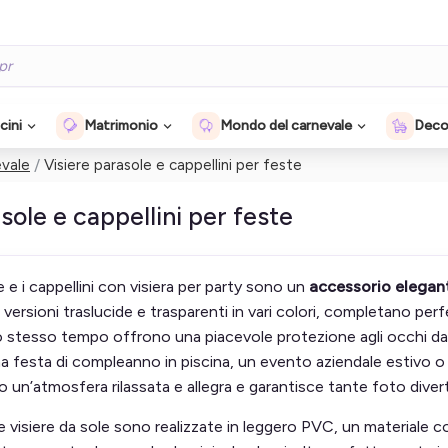
cini
Matrimonio
Mondo del carnevale
Decor
evale
Visiere parasole e cappellini per feste
sole e cappellini per feste
e e i cappellini con visiera per party sono un
accessorio elegant
 versioni traslucide e trasparenti in vari colori, completano per
lo stesso tempo offrono una piacevole protezione agli occhi dal s
 festa di compleanno in piscina, un evento aziendale estivo o
 un’atmosfera rilassata e allegra e garantisce tante foto divert
isiere da sole sono realizzate in leggero PVC, un materiale com