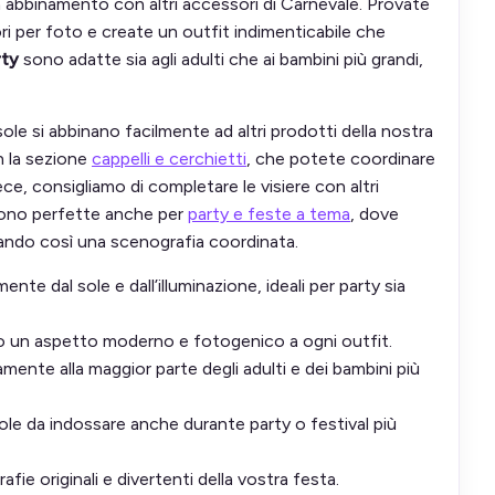
n abbinamento con altri accessori di Carnevale. Provate
ri per foto e create un outfit indimenticabile che
rty
sono adatte sia agli adulti che ai bambini più grandi,
le si abbinano facilmente ad altri prodotti della nostra
n la sezione
cappelli e cerchietti
, che potete coordinare
ce, consigliamo di completare le visiere con altri
 Sono perfette anche per
party e feste a tema
, dove
creando così una scenografia coordinata.
nte dal sole e dall’illuminazione, ideali per party sia
no un aspetto moderno e fotogenico a ogni outfit.
mente alla maggior parte degli adulti e dei bambini più
ole da indossare anche durante party o festival più
afie originali e divertenti della vostra festa.