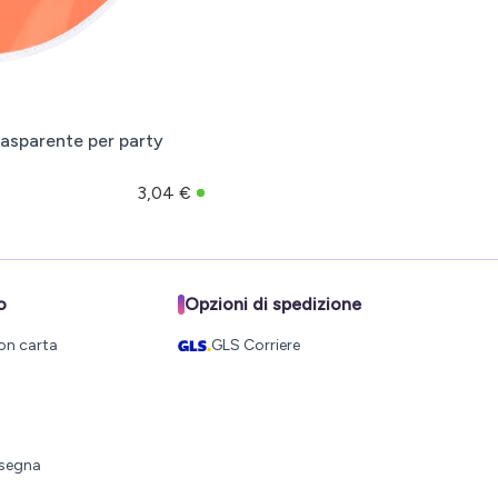
rasparente per party
3,04 €
o
Opzioni di spedizione
on carta
GLS Corriere
nsegna