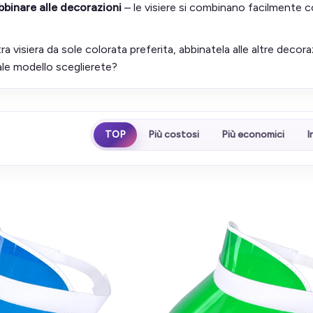
abbinare alle decorazioni
– le visiere si combinano facilmente con 
ra visiera da sole colorata preferita, abbinatela alle altre decor
le modello sceglierete?
TOP
Più costosi
Più economici
I