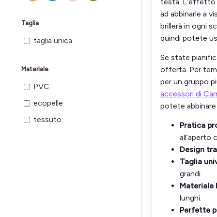
testa. L’effetto
ad abbinarle a vi
Taglia
brillerà in ogni 
quindi potete usa
taglia unica
Se state pianifi
offerta. Per tem
Materiale
per un gruppo pi
PVC
accessori di Car
ecopelle
potete abbinare 
tessuto
Pratica pr
all’aperto 
Design tra
Taglia uni
grandi.
Materiale
lunghi.
Perfette p