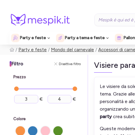
Party e feste
Party a tema e feste
Pallon
Party e feste
Mondo del carnevale
Accessori di carn
Visiere para
Filtro
Disattiva filtro
Prezzo
Le visiere da sol
tema. Grazie alle
€
€
personalità e al
organizzando una
party
crea subito
Colore
Queste moderne v