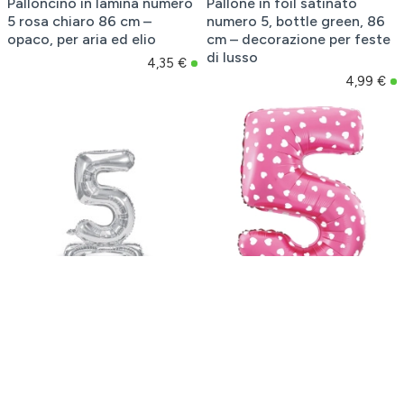
Palloncino in lamina numero
Pallone in foil satinato
5 rosa chiaro 86 cm –
numero 5, bottle green, 86
opaco, per aria ed elio
cm – decorazione per feste
di lusso
4,35 €
4,99 €
Palloncino in foil numero 5
Palloncino in foil numero 5
autoportante, argento, 70
con cuoricini rosa 100 cm
cm
2,67 €
5,31 €