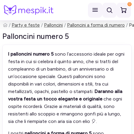
0
Party e feste
Palloncini
Palloncini a forma di numero
Pa
Cerca
Palloncini numero 5
I palloncini numero 5
sono l’accessorio ideale per ogni
festa in cui si celebra il quinto anno, che si tratti del
compleanno di un bambino, di un anniversario o di
un’occasione speciale. Questi palloncini sono
disponibili in vari colori, dimensioni e stili, tra cui
metallizzati, opachi, pastello o stampati.
Daranno alla
vostra festa un tocco elegante e originale
che ogni
ospite ricorderà. Grazie ai materiali di qualità, sono
resistenti allo scoppio e rimangono gonfi più a lungo,
sia che li riempiate con aria sia con elio 🎈.
I nostri
palloncini a forma di numero 5
sono