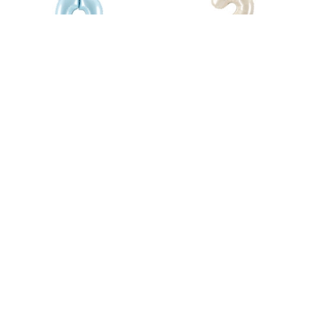
Palloncino in alluminio
Palloncino in alluminio
autoportante numero 0, blu
autoportante numero 2
con corona, 84 cm
color crema con corona
dorata 84 cm
5,94 €
5,80 €