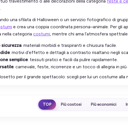
al tuo travestimento o alle decorazioni della categoria
feste e ce
.
ando una sfilata di Halloween o un servizio fotografico di gruppo
ostumi
e crea una coppia coordinata persona–animale. Per gli a
a nella categoria
costumi
, mentre chi ama l’atmosfera spettrale
 sicurezza
: materiali morbidi e traspiranti e chiusura facile.
ndide
: motivi d’effetto e dettagli a contrasto risaltano negli sca
one semplice
: tessuti pratici e facili da pulire rapidamente.
rsatile
: carnevale, feste, ricorrenze e un tocco di allegria in pi
elosetto per il grande spettacolo: scegli per lui un costume all
TOP
Più costosi
Più economici
I