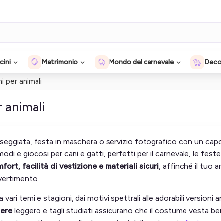
cini
Matrimonio
Mondo del carnevale
Decor
 per animali
 animali
sseggiata, festa in maschera o servizio fotografico con un capo
modi e giocosi per cani e gatti, perfetti per il carnevale, le fes
fort, facilità di vestizione e materiali sicuri
, affinché il tuo
vertimento.
a vari temi e stagioni, dai motivi spettrali alle adorabili versioni 
tere
leggero e tagli studiati assicurano che il costume vesta ben