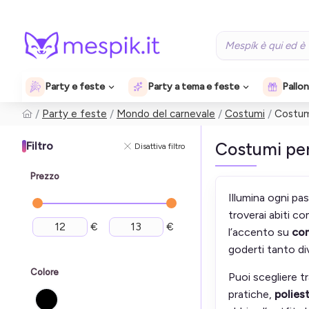
Party e feste
Party a tema e feste
Pallon
Party e feste
Mondo del carnevale
Costumi
Costumi
Costumi per
Filtro
Disattiva filtro
Prezzo
Illumina ogni pa
troverai abiti co
€
€
l’accento su
com
goderti tanto di
Colore
Puoi scegliere tr
pratiche,
polies