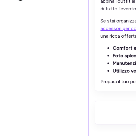
abbina l’outfit 
di tutto l’evento
Se stai organizz
accessori per c
una ricca offert
Comfort e
Foto sple
Manutenzi
Utilizzo ve
Prepara il tuo p