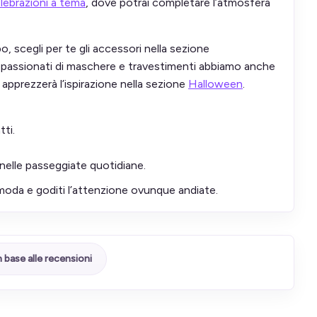
lebrazioni a tema
, dove potrai completare l’atmosfera
, scegli per te gli accessori nella sezione
ppassionati di maschere e travestimenti abbiamo anche
 apprezzerà l’ispirazione nella sezione
Halloween
.
tti.
ù nelle passeggiate quotidiane.
a moda e goditi l’attenzione ovunque andiate.
n base alle recensioni