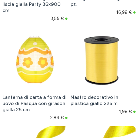
liscia gialla Party 36x900
pz.
cm
16,98 €
3,55 €
Lanterna di carta a forma di
Nastro decorativo in
uovo di Pasqua con girasoli
plastica giallo 225 m
gialla 25 cm
1,98 €
2,84 €