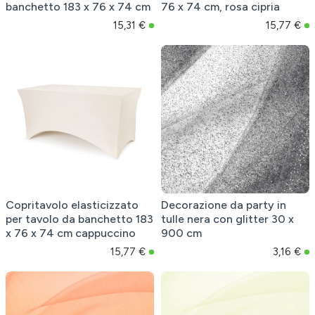
banchetto 183 x 76 x 74 cm
76 x 74 cm, rosa cipria
15,31 €
15,77 €
Copritavolo elasticizzato
Decorazione da party in
per tavolo da banchetto 183
tulle nera con glitter 30 x
x 76 x 74 cm cappuccino
900 cm
15,77 €
3,16 €