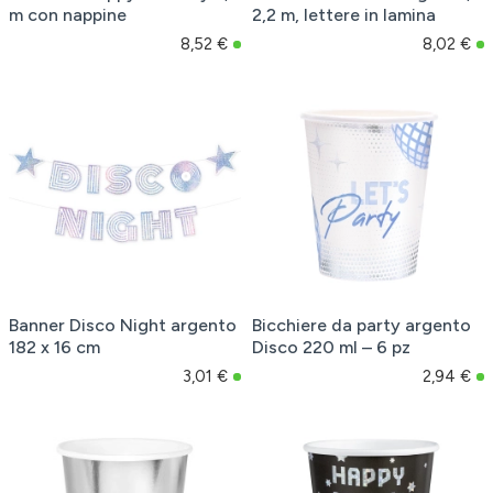
m con nappine
2,2 m, lettere in lamina
8,52 €
8,02 €
Banner Disco Night argento
Bicchiere da party argento
182 x 16 cm
Disco 220 ml – 6 pz
3,01 €
2,94 €