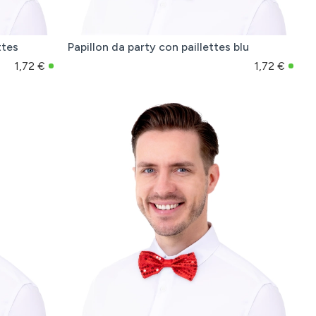
ttes
Papillon da party con paillettes blu
1,72 €
1,72 €