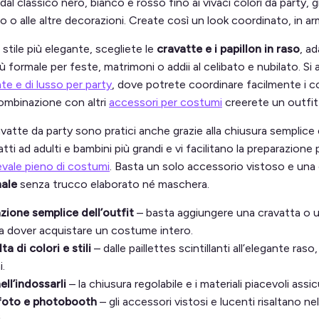
i, dal classico nero, bianco e rosso fino ai vivaci colori da party,
to o alle altre decorazioni. Create così un look coordinato, in a
stile più elegante, scegliete le
cravatte e i papillon in raso
, a
ù formale per feste, matrimoni o addii al celibato e nubilato. S
te e di lusso per party
, dove potrete coordinare facilmente i col
ombinazione con altri
accessori per costumi
creerete un outfit 
ravatte da party sono pratici anche grazie alla chiusura semplice e
i ad adulti e bambini più grandi e vi facilitano la preparazione 
vale pieno di costumi
. Basta un solo accessorio vistoso e una 
nale
senza trucco elaborato né maschera.
ione semplice dell’outfit
– basta aggiungere una cravatta o un
a dover acquistare un costume intero.
a di colori e stili
– dalle paillettes scintillanti all’elegante ras
i.
ll’indossarli
– la chiusura regolabile e i materiali piacevoli ass
 foto e photobooth
– gli accessori vistosi e lucenti risaltano 