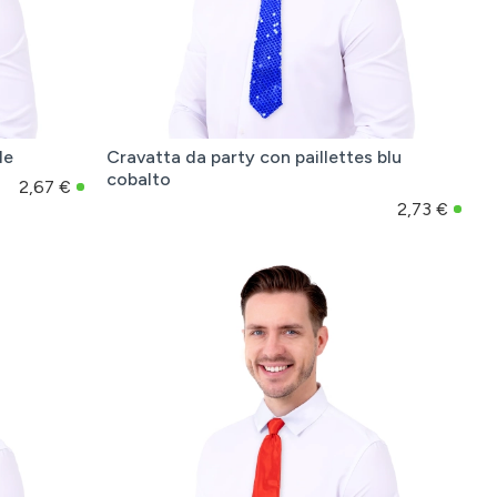
de
Cravatta da party con paillettes blu
cobalto
2,67 €
2,73 €