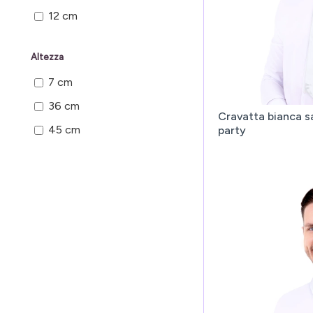
12 cm
Altezza
7 cm
36 cm
Cravatta bianca s
45 cm
party