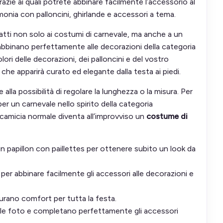
 grazie ai quali potrete abbinare facilmente l’accessorio al
rmonia con palloncini, ghirlande e accessori a tema.
datti non solo ai costumi di carnevale, ma anche a un
i abbinano perfettamente alle decorazioni della categoria
ori delle decorazioni, dei palloncini e del vostro
che apparirà curato ed elegante dalla testa ai piedi.
 alla possibilità di regolare la lunghezza o la misura. Per
per un carnevale nello spirito della categoria
camicia normale diventa all’improvviso un
costume di
 papillon con paillettes per ottenere subito un look da
o, per abbinare facilmente gli accessori alle decorazioni e
icurano comfort per tutta la festa.
nelle foto e completano perfettamente gli accessori