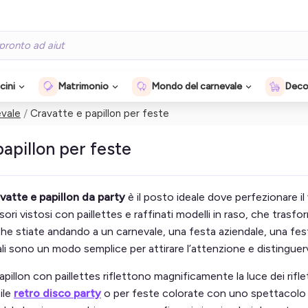
cini
Matrimonio
Mondo del carnevale
Decor
evale
Cravatte e papillon per feste
apillon per feste
vatte e papillon da party
è il posto ideale dove perfezionare il
ori vistosi con paillettes e raffinati modelli in raso, che tra
Che stiate andando a un carnevale, una festa aziendale, una fe
ali sono un modo semplice per attirare l’attenzione e distinguerv
apillon con paillettes riflettono magnificamente la luce dei rifl
ile
retro disco party
o per feste colorate con uno spettacolo di