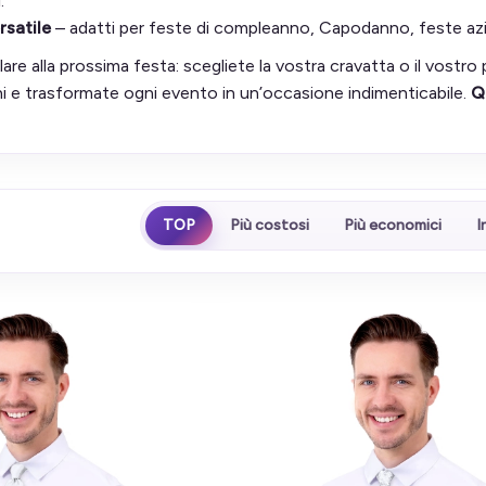
.
rsatile
– adatti per feste di compleanno, Capodanno, feste aziend
llare alla prossima festa: scegliete la vostra cravatta o il vostro p
ni e trasformate ogni evento in un’occasione indimenticabile.
Q
TOP
Più costosi
Più economici
I