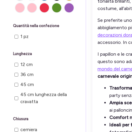
tonalità brillant
costume, all’abi
Se preferite uno 
Quantità nella confezione
abbigliamento pi
decorazioni dora
1 pz
accessorio. In c
I papillon e le c
Lunghezza
questo sono adatt
12 cm
mondo del carne
36 cm
carnevale origi
45 cm
Trasformaz
45 cm lunghezza della
party senz
cravatta
Ampia scelt
ai palloncin
Comfort ne
Chiusura
Ideali per
cerniera