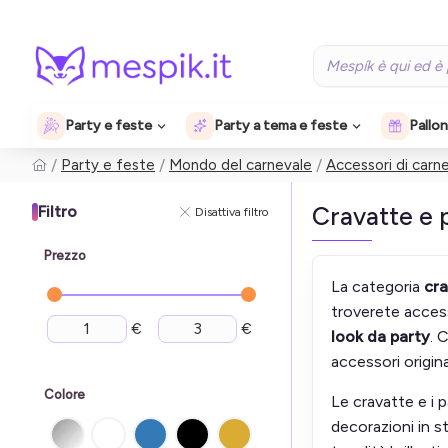
Party e feste
Party a tema e feste
Pallon
Party e feste
Mondo del carnevale
Accessori di carn
Cravatte e p
Filtro
Disattiva filtro
Prezzo
La categoria
cra
troverete access
€
€
look da party
. 
accessori origin
Colore
Le cravatte e i p
decorazioni in st