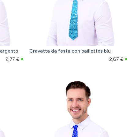
 argento
Cravatta da festa con paillettes blu
2,77 €
2,67 €