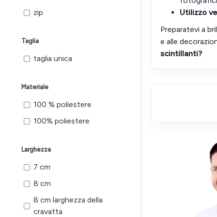
fotografici
zip
Utilizzo ve
Preparatevi a bri
e alle decorazio
Taglia
scintillanti?
taglia unica
Materiale
100 % poliestere
100% poliestere
Larghezza
7 cm
8 cm
8 cm larghezza della
cravatta