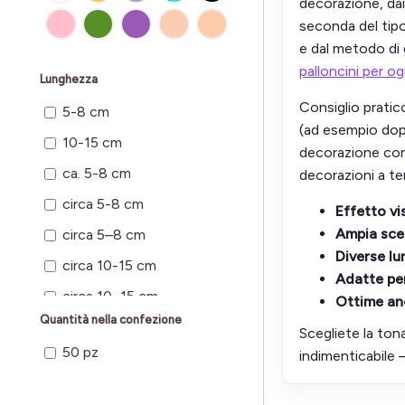
decorazione, dai 
seconda del tipo
e dal metodo di 
palloncini per o
Lunghezza
Consiglio pratico
5-8 cm
(ad esempio dopo
10-15 cm
decorazione con 
ca. 5-8 cm
decorazioni a te
circa 5-8 cm
Effetto v
Ampia scel
circa 5–8 cm
Diverse lu
circa 10-15 cm
Adatte per
circa 10–15 cm
Ottime anc
Quantità nella confezione
Scegliete la ton
50 pz
indimenticabile 