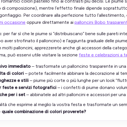
romantici colori pastello fino ai contrasti più decisi. Le piume so
 di composizione), mentre l’effetto finale dipende soprattutto d
gonfiaggio. Per coordinare alla perfezione tutto l’allestimento, 
gni occasione
oppure direttamente ai
palloncini Bobo trasparent
: per far sì che le piume si “distribuiscano” bene sulle pareti int
 aver strofinato il palloncino) e l’aggiunta graduale delle pium
molti palloncini, apprezzerete anche gli accessori della catego
ma, può esservi utile visitare la sezione
feste e celebrazioni a 
isivo immediato
– trasformate un palloncino trasparente in una
ta di colori
– potete facilmente abbinare la decorazione al tema, 
nghezze e stili
– piume più corte o più lunghe per un look “flutt
 feste e servizi fotografici
– i confetti di piume donano volume
he per i set
– abbinatele ad altri palloncini e accessori per u
alità che esprime al meglio la vostra festa e trasformate un se
–
quale combinazione di colori proverete?