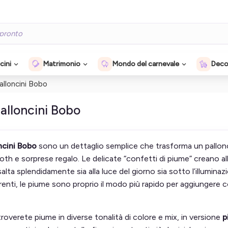
cini
Matrimonio
Mondo del carnevale
Decor
alloncini Bobo
alloncini Bobo
ncini Bobo
sono un dettaglio semplice che trasforma un pallon
th e sorprese regalo. Le delicate “confetti di piume” creano al
salta splendidamente sia alla luce del giorno sia sotto l’illumin
arenti, le piume sono proprio il modo più rapido per aggiunger
troverete piume in diverse tonalità di colore e mix, in versione
p