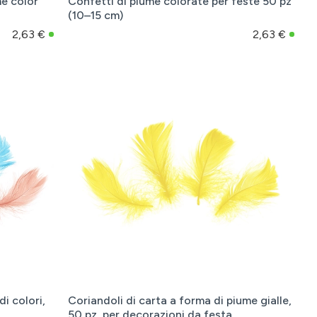
me color
Confetti di piume colorate per feste 50 pz
(10–15 cm)
2,63 €
2,63 €
i colori,
Coriandoli di carta a forma di piume gialle,
50 pz, per decorazioni da festa