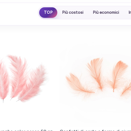
TOP
Più costosi
Più economici
I