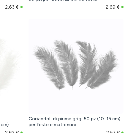
2,63 €
2,69 €
Coriandoli di piume grigi 50 pz (10–15 cm)
 cm)
per feste e matrimoni
2,63 €
2,57 €