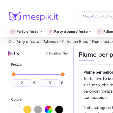
Party e feste
Party a tema e feste
Pallon
Party e feste
Palloncini
Palloncini Bobo
Piume per p
Piume per p
Filtro
Disattiva filtro
Prezzo
Piume per pallo
feste, photo boo
€
€
lussuoso, che ri
palloncini trasp
composizioni.
Colore
Nella categoria 