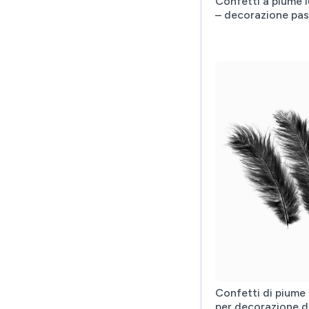
Confetti a piume 
– decorazione pas
Confetti di piume
per decorazione d