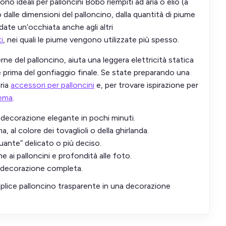
no ideali per palloncini Bobo riempiti ad aria o elio (a
alle dimensioni del palloncino, dalla quantità di piume
date un’occhiata anche agli altri
i
, nei quali le piume vengono utilizzate più spesso.
erne del palloncino, aiuta una leggera elettricità statica
e prima del gonfiaggio finale. Se state preparando una
ria
accessori per palloncini
e, per trovare ispirazione per
tema
.
 decorazione elegante in pochi minuti.
al colore dei tovaglioli o della ghirlanda.
uante” delicato o più deciso.
 ai palloncini e profondità alle foto.
na decorazione completa.
mplice palloncino trasparente in una decorazione