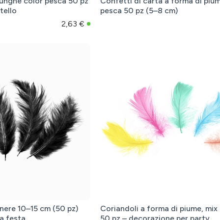
lunghe color pesca 50 pz
Confetti di carta a forma di piu
tello
pesca 50 pz (5–8 cm)
2,63 €
 nere 10–15 cm (50 pz)
Coriandoli a forma di piume, mix d
a festa
50 pz – decorazione per party