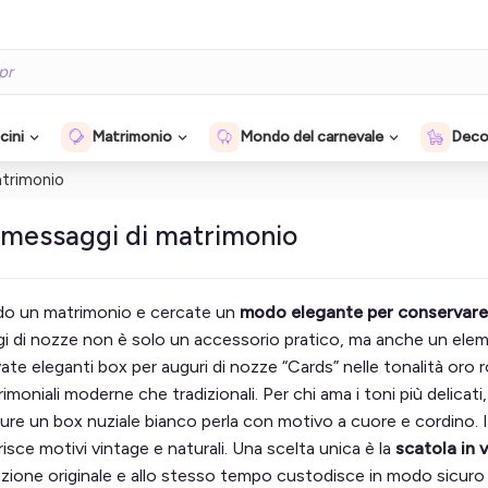
cini
Matrimonio
Mondo del carnevale
Decor
atrimonio
 messaggi di matrimonio
ndo un matrimonio e cercate un
modo elegante per conservare i
i di nozze non è solo un accessorio pratico, ma anche un elem
ate eleganti box per auguri di nozze “Cards” nelle tonalità oro r
moniali moderne che tradizionali. Per chi ama i toni più delicati
ure un box nuziale bianco perla con motivo a cuore e cordino. I
isce motivi vintage e naturali. Una scelta unica è la
scatola in 
ione originale e allo stesso tempo custodisce in modo sicuro t