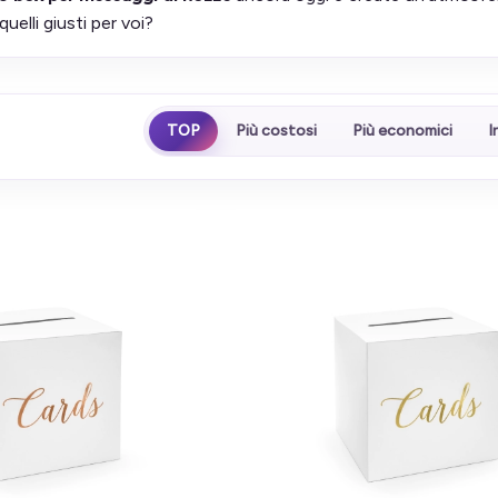
quelli giusti per voi?
TOP
Più costosi
Più economici
I