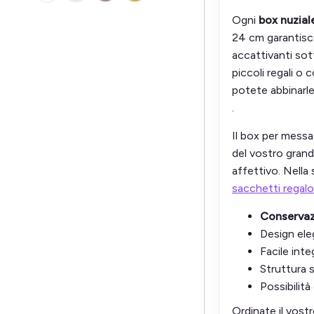
Ogni
box nuzial
24 cm garantisco
accattivanti sott
piccoli regali o
potete abbinarle
.
Il box per mess
del vostro grande
affettivo. Nella 
sacchetti regalo 
Conservaz
Design eleg
Facile inte
Struttura s
Possibilità
Ordinate il vost