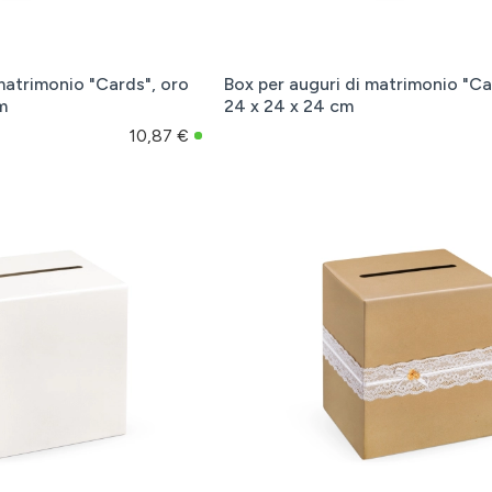
matrimonio "Cards", oro
Box per auguri di matrimonio "Ca
m
24 x 24 x 24 cm
10,87 €