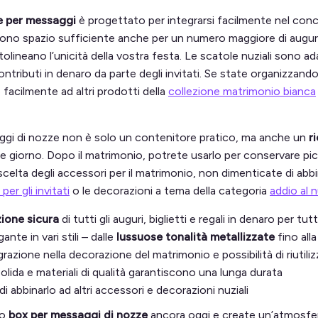
e per messaggi
è progettato per integrarsi facilmente nel conc
no spazio sufficiente anche per un numero maggiore di auguri, m
olineano l’unicità della vostra festa. Le scatole nuziali sono ad
 contributi in denaro da parte degli invitati. Se state organizzan
 facilmente ad altri prodotti della
collezione matrimonio bianca
aggi di nozze non è solo un contenitore pratico, ma anche un
r
 giorno. Dopo il matrimonio, potrete usarlo per conservare piccol
scelta degli accessori per il matrimonio, non dimenticate di abbin
per gli invitati
o le decorazioni a tema della categoria
addio al 
ione sicura
di tutti gli auguri, biglietti e regali in denaro per t
ante in vari stili – dalle
lussuose tonalità metallizzate
fino all
grazione nella decorazione del matrimonio e possibilità di riutil
olida e materiali di qualità garantiscono una lunga durata
 di abbinarlo ad altri accessori e decorazioni nuziali
ro
box per messaggi di nozze
ancora oggi e create un’atmosfera