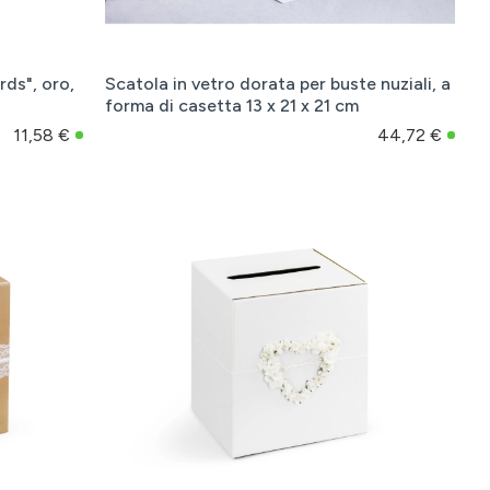
rds", oro,
Scatola in vetro dorata per buste nuziali, a
forma di casetta 13 x 21 x 21 cm
11,58 €
44,72 €