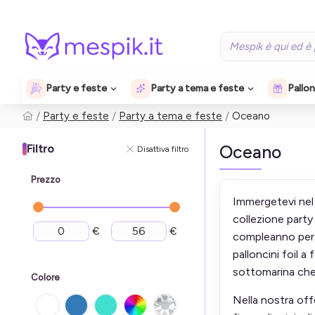
Party e feste
Party a tema e feste
Pallon
Party e feste
Party a tema e feste
Oceano
Oceano
Filtro
Disattiva filtro
Prezzo
Immergetevi nel 
collezione party
€
€
compleanno per b
palloncini foil a
sottomarina che 
Colore
Nella nostra offe