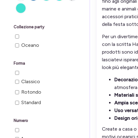
fino agli original
marine e animal
accessori pratic
della festa sott
Collezione party
Per un divertime
con la scritta H
Oceano
prodotti sono ide
lasciatevi ispira
Forma
look più elegant
Decorazio
Classico
atmosfera 
Rotondo
Materiali s
Standard
Ampia scel
Uso versat
Design ori
Numero
Create a casa o 
motivi oceanici 