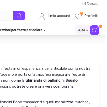
Contatti
0
Il mio account
Preferiti
0
azioni per feste per colore
0,00 €
 festa in un’esperienza indimenticabile con la nostra
ll’oceano e porta un’atmosfera magica alle feste di
orazioni come la
ghirlanda di palloncini Squalo
,
imensioni, potrete creare una vera scenografia
loncini Bobo trasparenti a quelli metallizzati turchesi,