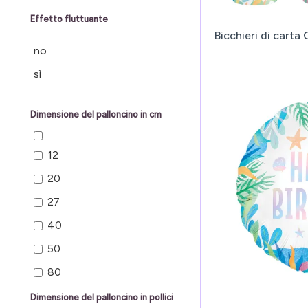
Effetto fluttuante
Bicchieri di carta
no
sì
Dimensione del palloncino in cm
12
20
27
40
50
80
98
Dimensione del palloncino in pollici