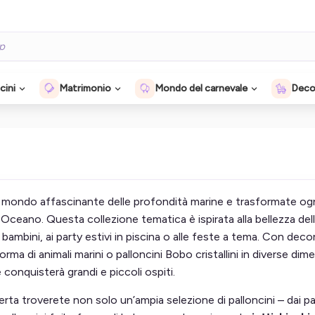
cini
Matrimonio
Mondo del carnevale
Decor
mondo affascinante delle profondità marine e trasformate ogni
 Oceano. Questa collezione tematica è ispirata alla bellezza de
ambini, ai party estivi in piscina o alle feste a tema. Con dec
 forma di animali marini o palloncini Bobo cristallini in diverse d
conquisterà grandi e piccoli ospiti.
rta troverete non solo un’ampia selezione di palloncini – dai pal