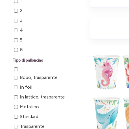
1
2
3
4
5
6
7
Tipo di palloncino
8
Bobo, trasparente
9
In foil
In lattice, trasparente
Metallico
Standard
Trasparente