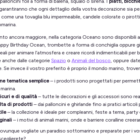
i palloncini foil a forma di balena, squalo o sirena. I
piatti, bicchi
i garantiranno che ogni dettaglio della vostra decorazione s
i come una tovaglia blu impermeabile, candele colorate o pirott
omarina.
nto ancora maggiore, nella categoria Oceano sono disponibili an
appy Birthday Ocean, trombette a forma di conchiglia oppure gi
ali per animare l’atmosfera e creare ricordi indimenticabili per b
re anche dalle categorie
Spazio
o
Animali del bosco
, oppure date
e. Se invece il vostro preferito è proprio il mondo marino, trove
ne tematica semplice
– i prodotti sono progettati per permett
marina.
icuri e di qualità
– tutte le decorazioni e gli accessori sono real
ta di prodotti
– dai palloncini e ghirlande fino ai pratici articoli
ile
– la collezione è ideale per compleanni, feste a tema, party e
ginali
– i motivi di animali marini, onde e barriere coralline cre
ovunque vogliate un paradiso sottomarino e preparate per i vost
sceglierete?