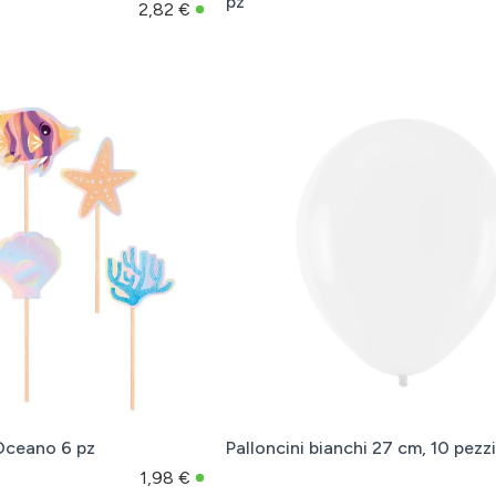
pz
2,82 €
Oceano 6 pz
Palloncini bianchi 27 cm, 10 pezzi
1,98 €