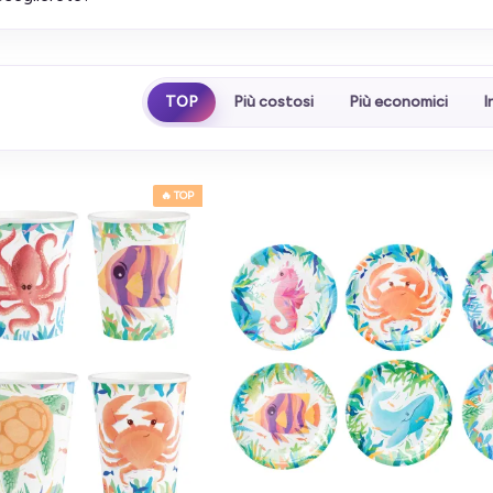
TOP
Più costosi
Più economici
I
🔥 TOP