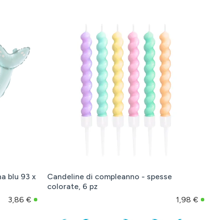
na blu 93 x
Candeline di compleanno - spesse
colorate, 6 pz
3,86 €
1,98 €