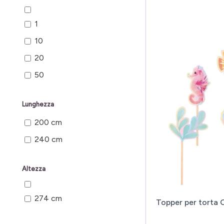
1
10
20
50
Lunghezza
200 cm
240 cm
Altezza
274 cm
Topper per torta 