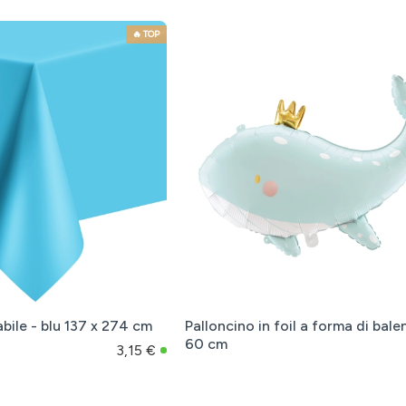
🔥 TOP
bile - blu 137 x 274 cm
Palloncino in foil a forma di bale
60 cm
3,15 €