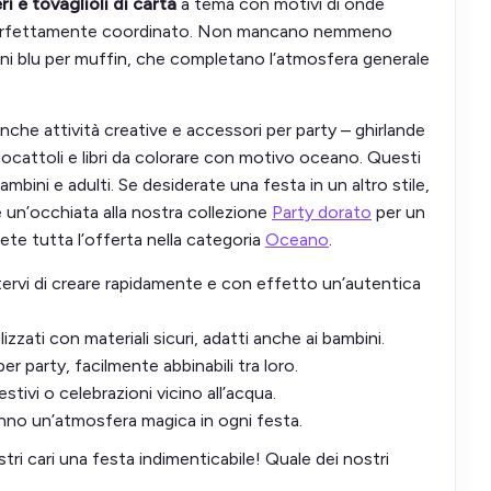
eri e tovaglioli di carta
a tema con motivi di onde
ia perfettamente coordinato. Non mancano nemmeno
ini blu per muffin, che completano l’atmosfera generale
che attività creative e accessori per party – ghirlande
ocattoli e libri da colorare con motivo oceano. Questi
ambini e adulti. Se desiderate una festa in un altro stile,
 un’occhiata alla nostra collezione
Party dorato
per un
rete tutta l’offerta nella categoria
Oceano
.
ervi di creare rapidamente e con effetto un’autentica
izzati con materiali sicuri, adatti anche ai bambini.
 per party, facilmente abbinabili tra loro.
stivi o celebrazioni vicino all’acqua.
eranno un’atmosfera magica in ogni festa.
ri cari una festa indimenticabile! Quale dei nostri