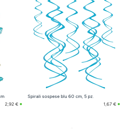
 cm
Spirali sospese blu 60 cm, 5 pz.
2,92 €
1,67 €