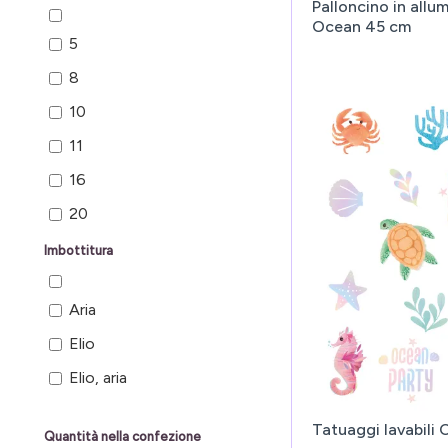
Palloncino in allu
Ocean 45 cm
5
8
10
11
16
20
31
Imbottitura
36
Aria
39
Elio
Elio, aria
Tatuaggi lavabili 
Quantità nella confezione